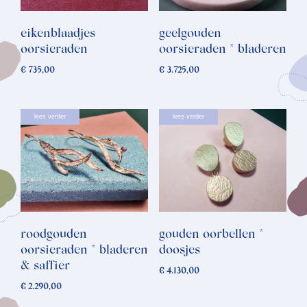
eikenblaadjes
geelgouden
oorsieraden
oorsieraden * bladeren
€
735,00
€
3.725,00
lees verder
lees verder
roodgouden
gouden oorbellen *
oorsieraden * bladeren
doosjes
& saffier
€
4.130,00
€
2.290,00