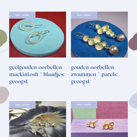
lees verder
lees verder
geelgouden oorbellen
gouden oorbellen
mackintosh * blaadjes:
zwammen * parels:
geoogst
geoogst
lees verder
lees verder