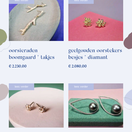
lees verder
lees verder
oorsieraden
geelgouden oorstekers
boomgaard * takjes
besjes * diamant
€
2.230,00
€
2.080,00
lees verder
lees verder