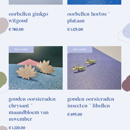
oorbellen ginkgo
oorbellen hortus *
witgoud
plataan
€
780,00
€
1.125,00
lees verder
lees verder
gouden oorsieraden
gouden oorsieraden
chrysant *
insecten * libellen
maandbloem van
€
695,00
november
€
1.220,00