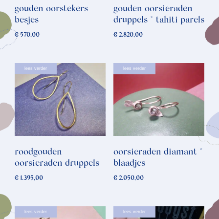
gouden oorstekers
gouden oorsieraden
besjes
druppels * tahiti parels
€
570,00
€
2.820,00
lees verder
lees verder
roodgouden
oorsieraden diamant *
oorsieraden druppels
blaadjes
€
1.395,00
€
2.050,00
lees verder
lees verder