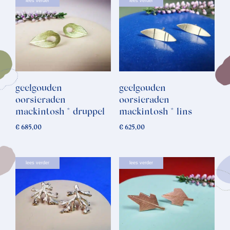
lees verder
lees verder
geelgouden
geelgouden
oorsieraden
oorsieraden
mackintosh * druppel
mackintosh * lins
€
685,00
€
625,00
lees verder
lees verder