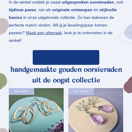
In de winkel ontdek je naast
uitgesproken oorsieraden
, ook
tijdloze paren
, net als
originele ontwerpen
én
stijlvolle
basics
in onze uitgebreide collectie. Zo kan iedereen de
perfecte match vinden. Wil jij je lievelingspaar komen
passen?
Maak een afspraak
, leuk je te ontmoeten in de
winkel!
maak hier een afspraak
handgemaakte gouden oorsieraden
uit de oogst collectie
lees verder
lees verder