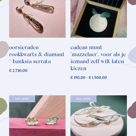
oorsieraden
cadeau munt
rookkwarts & diamant
‘mazzelaer’, voor als je
* banksia serrata
iemand zelf wilt laten
kiezen
€
2.730,00
Prijsklasse:
€
150,00
-
€
1.500,00
€ 150,00
tot
€ 1.500,00
lees verder
lees verder