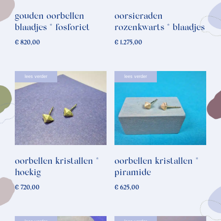
gouden oorbellen
oorsieraden
blaadjes * fosforiet
rozenkwarts * blaadjes
€
820,00
€
1.275,00
lees verder
lees verder
oorbellen kristallen *
oorbellen kristallen *
hoekig
piramide
€
720,00
€
625,00