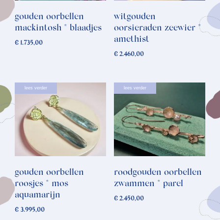
gouden oorbellen
witgouden
mackintosh * blaadjes
oorsieraden zeewier *
amethist
€
1.735,00
€
2.460,00
lees verder
lees verder
gouden oorbellen
roodgouden oorbellen
roosjes * mos
zwammen * parel
aquamarijn
€
2.450,00
€
3.995,00