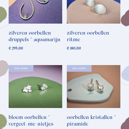
zilveren oorbellen
zilveren oorbellen
druppels * aquamarijn
ritme
€
295,00
€
180,00
lees verder
lees verder
bloem oorbellen *
oorbellen kristallen *
vergeet-me-nietjes
piramide