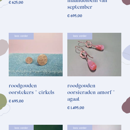
maandbloem van
€
625,00
september
€
695,00
lees verder
lees verder
roodgouden
roodgouden
oorstekers * cirkels
oorsieraden amorf *
agaat
€
695,00
€
1.495,00
lees verder
lees verder