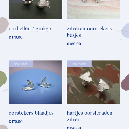
oorbellen * ginkgo
zilveren oorstekers
besjes
€
170,00
€
160,00
lees verder
lees verder
oorstekers blaadjes
hartjes oorsieraden
zilver
€
170,00
€
150,00