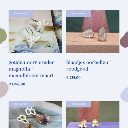
lees verder
lees verder
gouden oorsieraden
blaadjes oorbellen *
magnolia *
roodgoud
maandbloem maart
€
735,00
€
1.945,00
lees verder
lees verder