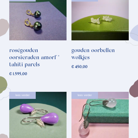
roségouden
gouden oorbellen
oorsieraden amorf *
wolkjes
tahiti parels
€
450,00
€
1.595,00
lees verder
lees verder