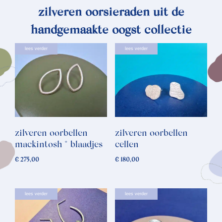
zilveren oorsieraden uit de
handgemaakte oogst collectie
lees verder
lees verder
zilveren oorbellen
zilveren oorbellen
mackintosh * blaadjes
cellen
€
275,00
€
180,00
lees verder
lees verder