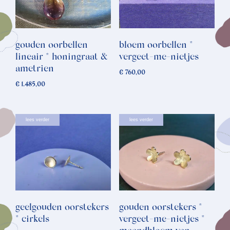
gouden oorbellen
bloem oorbellen *
lineair * honingraat &
vergeet-me-nietjes
ametrien
€
760,00
€
1.485,00
lees verder
lees verder
geelgouden oorstekers
gouden oorstekers *
* cirkels
vergeet-me-nietjes *