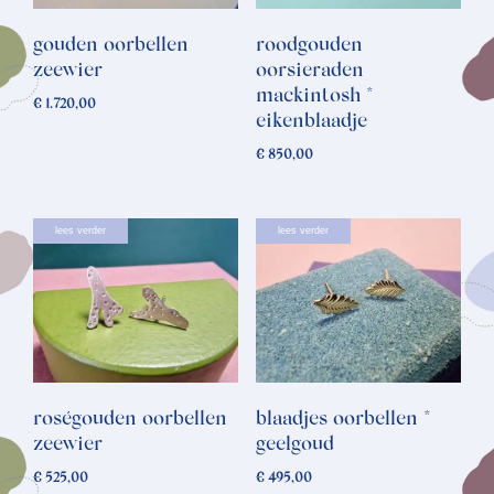
gouden oorbellen
roodgouden
zeewier
oorsieraden
mackintosh *
€
1.720,00
eikenblaadje
€
850,00
lees verder
lees verder
roségouden oorbellen
blaadjes oorbellen *
zeewier
geelgoud
€
525,00
€
495,00