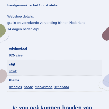
handgemaakt in het Oogst atelier
Webshop details:
gratis en verzekerde verzending binnen Nederland
14 dagen bedenktijd
edelmetaal
925 zilver
stijl
strak
thema
blaadjes
,
lineair
,
mackintosh
,
schotland
je zou ook kunnen houden van …