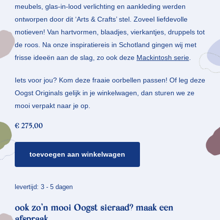
meubels, glas-in-lood verlichting en aankleding werden
ontworpen door dit ‘Arts & Crafts’ stel. Zoveel liefdevolle
motieven! Van hartvormen, blaadjes, vierkantjes, druppels tot
de roos. Na onze inspiratiereis in Schotland gingen wij met
frisse ideeën aan de slag, zo ook deze
Mackintosh serie
.
Iets voor jou? Kom deze fraaie oorbellen passen! Of leg deze
Oogst Originals gelijk in je winkelwagen, dan sturen we ze
mooi verpakt naar je op.
€
275,00
zilveren
toevoegen aan winkelwagen
oorbellen
mackintosh
*
levertijd: 3 - 5 dagen
blaadjes
ook zo’n mooi Oogst sieraad? maak een
aantal
afspraak