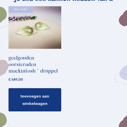
lees verder
geelgouden
oorsieraden
mackintosh * druppel
€
685,00
toevoegen aan
winkelwagen