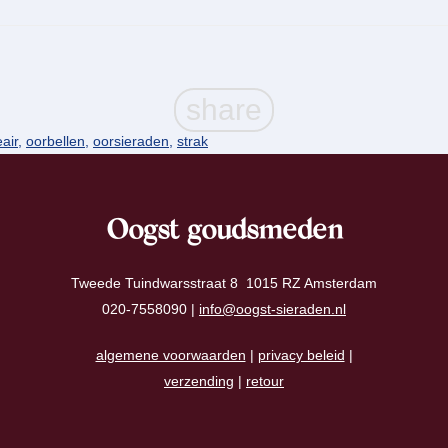
eair
,
oorbellen
,
oorsieraden
,
strak
Oogst goudsmeden
Tweede Tuindwarsstraat 8 1015 RZ Amsterdam
020-7558090 |
info@oogst-sieraden.nl
algemene voorwaarden
|
privacy beleid
|
verzending
|
retour