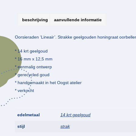
beschrijving
aanvullende informatie
Oorsieraden ‘Lineair’. Strakke geelgouden honingraat oorbelle
* 14 krt geelgoud
* 16 mm x 12,5 mm
* eenmalig ontwerp
* gerecycled goud
* handgemaakt in het Oogst atelier
* verkocht
edelmetaal
14 krt geelgoud
stijl
strak