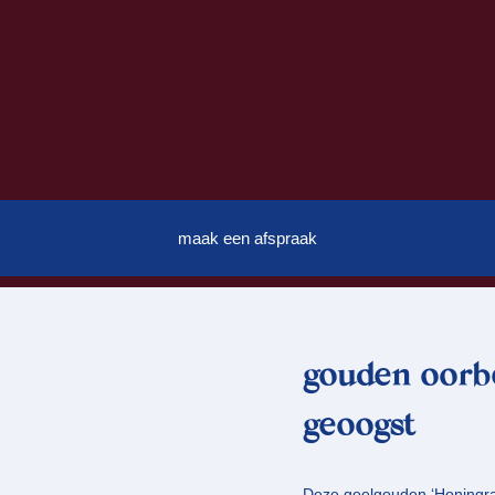
maak een afspraak
gouden oorbe
geoogst
Deze geelgouden ‘Honingraat