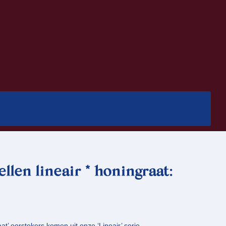
llen lineair * honingraat:
’ oorstekers komen uit onze ‘Lineair’ serie.