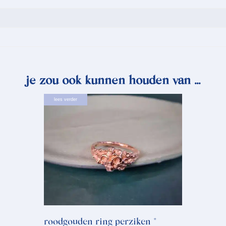
je zou ook kunnen houden van …
lees verder
roodgouden ring perziken *