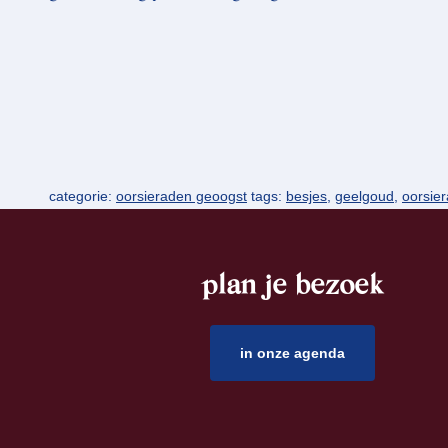
categorie:
oorsieraden geoogst
tags:
besjes
,
geelgoud
,
oorsie
plan je bezoek
footer
in onze agenda