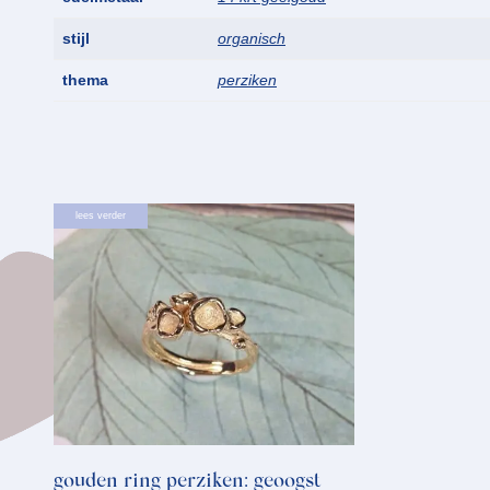
stijl
organisch
thema
perziken
lees verder
gouden ring perziken: geoogst