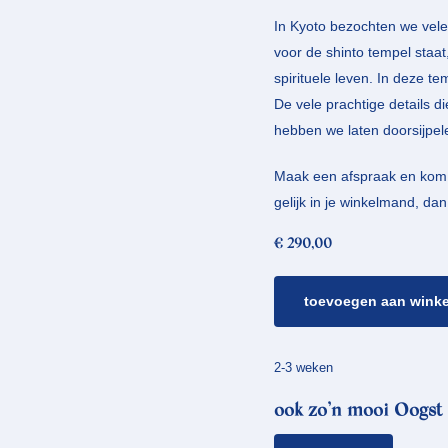
In Kyoto bezochten we vele
voor de shinto tempel staat
spirituele leven. In deze t
De vele prachtige details d
hebben we laten doorsijpele
Maak een afspraak en kom al
gelijk in je winkelmand, da
€
290,00
zilveren
toevoegen aan wink
oorstekers
japonais
*
2-3 weken
torii
ook zo’n mooi Oogst 
aantal