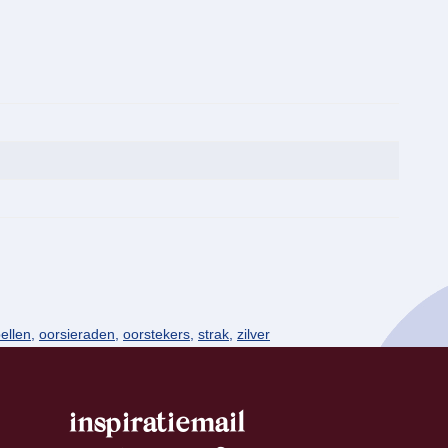
ellen
,
oorsieraden
,
oorstekers
,
strak
,
zilver
inspiratiemail