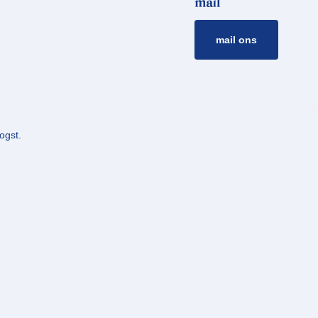
mail
mail ons
ogst.