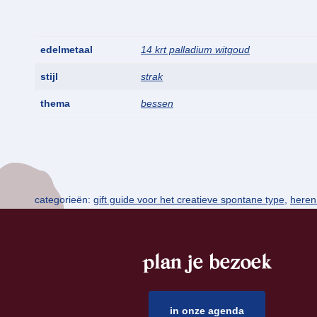
edelmetaal
14 krt palladium witgoud
stijl
strak
thema
bessen
categorieën:
gift guide voor het creatieve spontane type
,
heren 
plan je bezoek
footer
in onze agenda