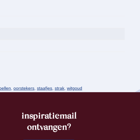
bellen
,
oorstekers
,
staafjes
,
strak
,
witgoud
inspiratiemail
ontvangen?