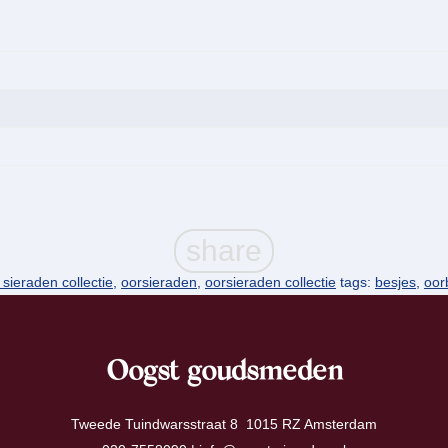
sieraden collectie
,
oorsieraden
,
oorsieraden collectie
tags:
besjes
,
oor
Oogst goudsmeden
Tweede Tuindwarsstraat 8 1015 RZ Amsterdam