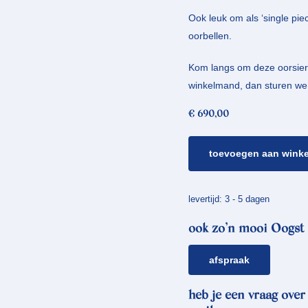
Ook leuk om als ‘single pie
oorbellen.
Kom langs om deze oorsierad
winkelmand, dan sturen we 
€
690,00
witgouden
toevoegen aan wink
staafjes
&
besjes
levertijd: 3 - 5 dagen
oorstekers
ook zo’n mooi Oogst 
aantal
afspraak
heb je een vraag over