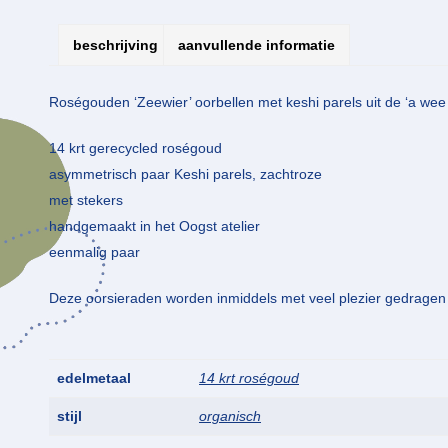
beschrijving
aanvullende informatie
Roségouden ‘Zeewier’ oorbellen met keshi parels uit de ‘a wee b
14 krt gerecycled roségoud
asymmetrisch paar Keshi parels, zachtroze
met stekers
handgemaakt in het Oogst atelier
eenmalig paar
Deze oorsieraden worden inmiddels met veel plezier gedragen
edelmetaal
14 krt roségoud
stijl
organisch