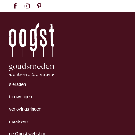
Spring
Door
Spring
naar
naar
naar
de
de
de
hoofdnavigatie
hoofd
voettekst
inhoud
Oogst
Collectie
sieraden
Goudsmeden
handgemaakte
Amsterdam
sieraden
trouwringen
uit
verlovingsringen
eigen
atelier.
maatwerk
de Oogst webshop