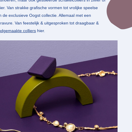
nsnoeren, maar ook gestileerde schakelcolliers in zilver of
er. Van strakke grafische vormen tot vrolijke speelse
 de exclusieve Oogst collectie. Allemaal met een
avure. Van feestelijk & uitgesproken tot draagbaar &
handgemaakte colliers
hier.