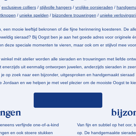
/
exclusieve colliers
/
stijlvolle hangers
/
vrolijke oorsieraden
/
handgema
etknopen
/
unieke spelden
/
bijzondere trouwringen
/
unieke verlovingsr
n, een mooie leeftijd bekronen of die fijne herinnering koesteren. De aller
weldig sieraad? Bij Oogst ben je aan het goede adres voor originele é
een deze speciale momenten te vieren, maar ook om er stijlvol mee voo
t winkel mét atelier worden alle sieraden en trouwringen met liefde on
t enerzijds uit eenmalig ontworpen juwelen, anderzijds sieraden in zeer
 je op zoek naar een bijzonder, uitgesproken en handgemaakt sieraad m
e Jordaan en we helpen je met veel plezier om de mooiste Oogst te ki
maak hier een afspraak
ingen
bijzo
eneens verfijnde one-of-a-kind
Van fijn en subtiel op het oor, 
ringen en ook stoere stukken
op. De handgemaakte sieraden u