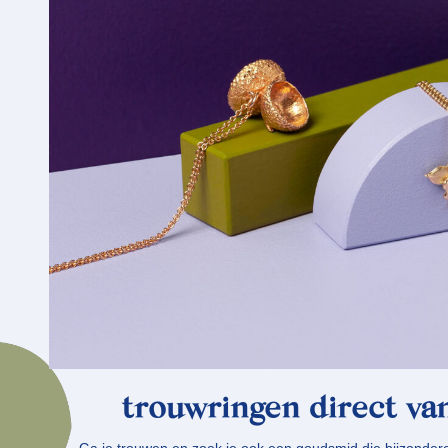
t
rouwringen direct va