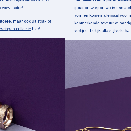
e trouwringen vervaardigd?
Niet alleen kleurrijke edelstee
 wow factor!
goud ontwerpen we in ons ateli
vormen komen allemaal voor in
 stoere, maar ook uit strak of
kenmerkende textuur of handgr
wringen collectie
hier!
verfijnd; bekijk
alle stijlvolle 