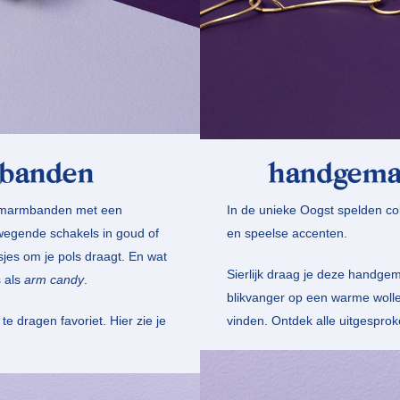
banden
handgemaa
lemarmbanden met een
In de unieke Oogst spelden col
ewegende schakels in goud of
en speelse accenten.
osjes om je pols draagt. En wat
Sierlijk draag je deze handgem
s als
arm candy
.
blikvanger op een warme wollen
 te dragen favoriet. Hier zie je
vinden. Ontdek alle uitgespro