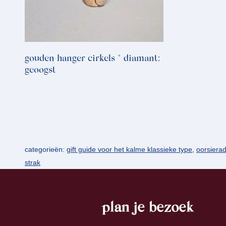
gouden hanger cirkels * diamant:
geoogst
categorieën:
gift guide voor het kalme klassieke type
,
oorsiera
strak
plan je bezoek
footer