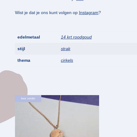
Wist je dat je ons kunt volgen op
Instagram
?
edelmetaal
14 krt roodgoud
stijl
strak
thema
cirkels
lees verder