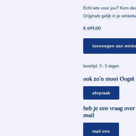
Echt iets voor jou? Kom deze
Originals gelijk in je wink
€
695,00
roodgouden
toevoegen aan wink
oorstekers
*
cirkels
levertijd: 3 - 5 dagen
aantal
ook zo’n mooi Oogst 
afspraak
heb je een vraag over
mail
mail ons