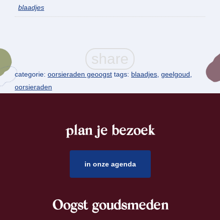
blaadjes
categorie:
oorsieraden geoogst
tags:
blaadjes
,
geelgoud
,
oorsieraden
plan je bezoek
footer
in onze agenda
Oogst goudsmeden