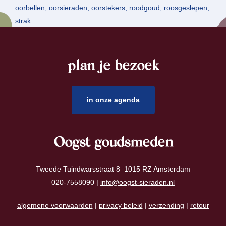
oorbellen
,
oorsieraden
,
oorstekers
,
roodgoud
,
roosgeslepen
,
strak
plan je bezoek
footer
in onze agenda
Oogst goudsmeden
Tweede Tuindwarsstraat 8 1015 RZ Amsterdam
020-7558090 |
info@oogst-sieraden.nl
algemene voorwaarden
|
privacy beleid
|
verzending
|
retour