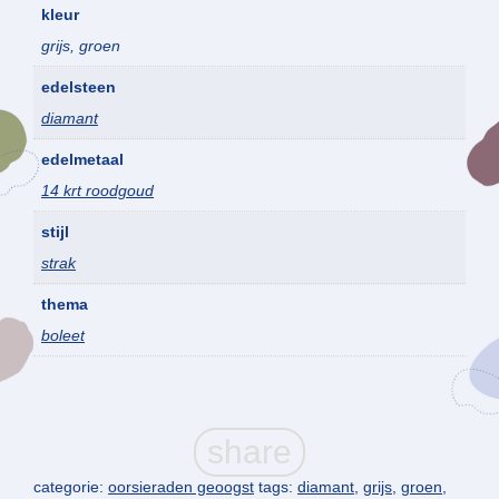
kleur
grijs, groen
edelsteen
diamant
edelmetaal
14 krt roodgoud
stijl
strak
thema
boleet
categorie:
oorsieraden geoogst
tags:
diamant
,
grijs
,
groen
,