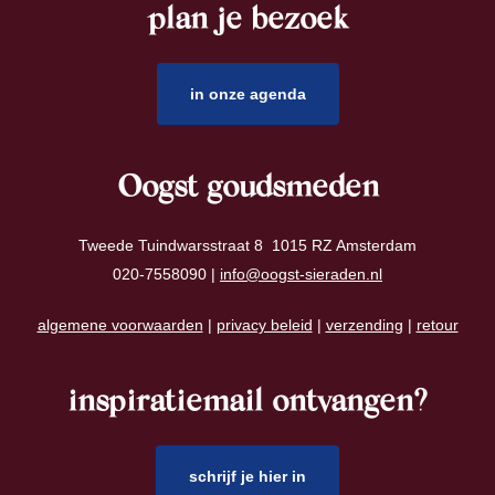
plan je bezoek
footer
in onze agenda
Oogst goudsmeden
Tweede Tuindwarsstraat 8 1015 RZ Amsterdam
020-7558090 |
info@oogst-sieraden.nl
algemene voorwaarden
|
privacy beleid
|
verzending
|
retour
inspiratiemail ontvangen?
schrijf je hier in