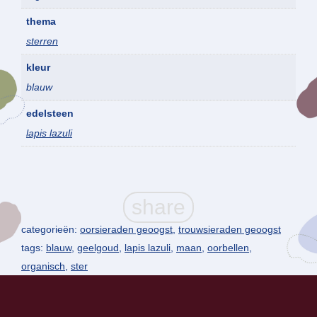
thema
sterren
kleur
blauw
edelsteen
lapis lazuli
categorieën:
oorsieraden geoogst
,
trouwsieraden geoogst
tags:
blauw
,
geelgoud
,
lapis lazuli
,
maan
,
oorbellen
,
organisch
,
ster