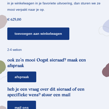
in je winkelwagen in je favoriete uitvoering, dan sturen we ze
mooi verpakt naar je op.
€
625,00
oorbellen
toevoegen aan winkelwagen
kristallen
*
piramide
2-4 weken
aantal
ook zo’n mooi Oogst sieraad? maak een
afspraak
afspraak
heb je een vraag over dit sieraad of een
specifieke wens? stuur een mail
mail ons