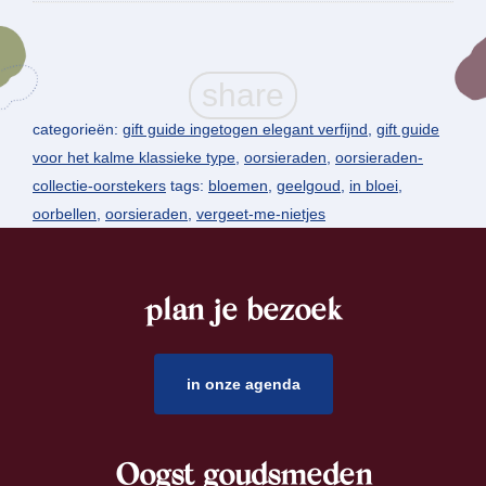
categorieën:
gift guide ingetogen elegant verfijnd
,
gift guide
voor het kalme klassieke type
,
oorsieraden
,
oorsieraden-
collectie-oorstekers
tags:
bloemen
,
geelgoud
,
in bloei
,
oorbellen
,
oorsieraden
,
vergeet-me-nietjes
plan je bezoek
footer
in onze agenda
Oogst goudsmeden