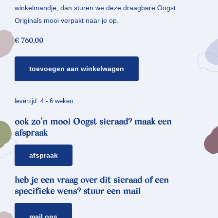
winkelmandje, dan sturen we deze draagbare Oogst
Originals mooi verpakt naar je op.
€
760,00
bloem
toevoegen aan winkelwagen
oorbellen
*
vergeet-
levertijd: 4 - 6 weken
me-
ook zo’n mooi Oogst sieraad? maak een
nietjes
afspraak
aantal
afspraak
heb je een vraag over dit sieraad of een
specifieke wens? stuur een mail
mail ons