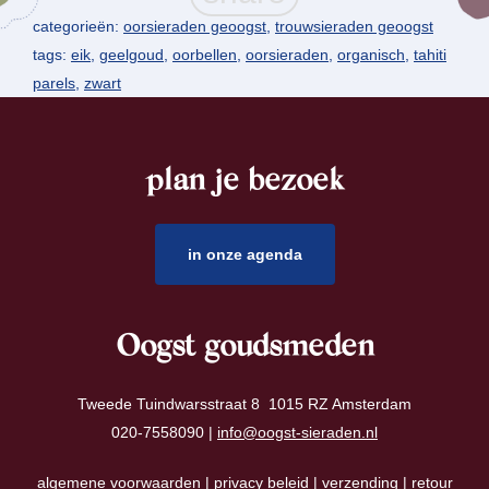
categorieën:
oorsieraden geoogst
,
trouwsieraden geoogst
tags:
eik
,
geelgoud
,
oorbellen
,
oorsieraden
,
organisch
,
tahiti
parels
,
zwart
plan je bezoek
footer
in onze agenda
Oogst goudsmeden
Tweede Tuindwarsstraat 8 1015 RZ Amsterdam
020-7558090 |
info@oogst-sieraden.nl
algemene voorwaarden
|
privacy beleid
|
verzending
|
retour