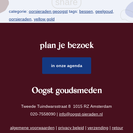
categorie:
oorsieraden geoogst
tags:
bessen
,
geelgoud
,
oorsieraden
,
yellow gold
plan je bezoek
footer
in onze agenda
Oogst goudsmeden
Tweede Tuindwarsstraat 8 1015 RZ Amsterdam
020-7558090 |
info@oogst-sieraden.nl
algemene voorwaarden
|
privacy beleid
|
verzending
|
retour