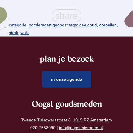
categorie:
oorsieraden geoogst
tags:
geelgoud
,
oorbellen
,
strak
,
wolk
plan je bezoek
footer
in onze agenda
Oogst goudsmeden
Tweede Tuindwarsstraat 8 1015 RZ Amsterdam
020-7558090 |
info@oogst-sieraden.nl