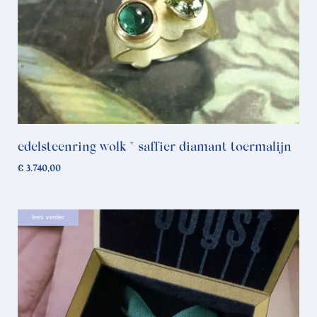
edelsteenring wolk * saffier diamant toermalijn
€
3.740,00
lees verder