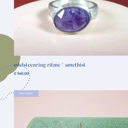
edelsteenring ritme * amethist
€
560,00
lees verder