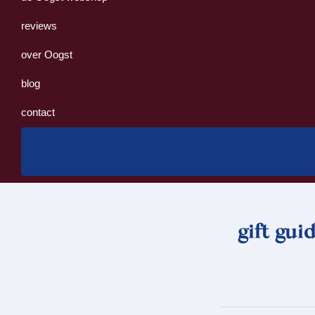
reviews
over Oogst
blog
contact
gift gui