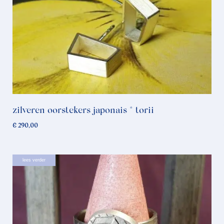
zilveren oorstekers japonais * torii
€
290,00
lees verder