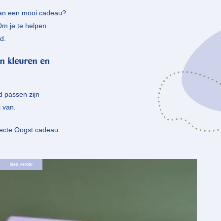
 van een mooi cadeau?
Om je te helpen
d.
n kleuren en
d passen zijn
j van.
fecte Oogst cadeau
lees verder