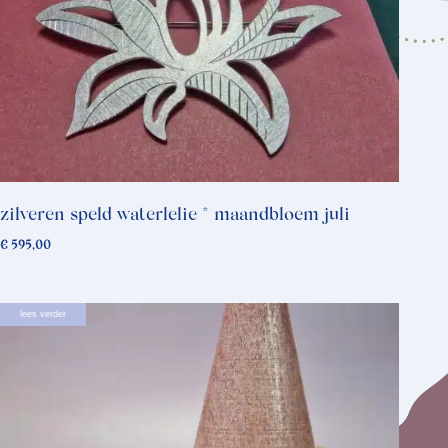
zilveren speld waterlelie * maandbloem juli
€
595,00
lees verder