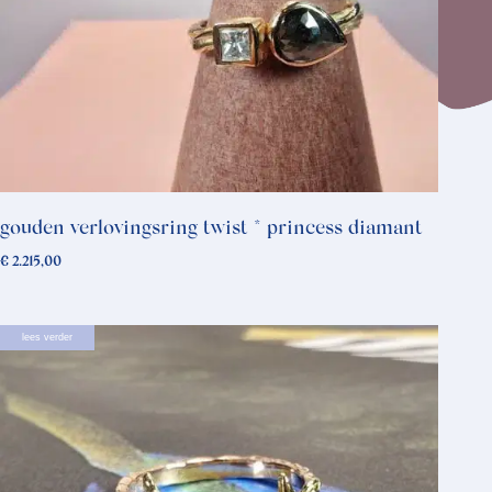
gouden verlovingsring twist * princess diamant
€
2.215,00
lees verder