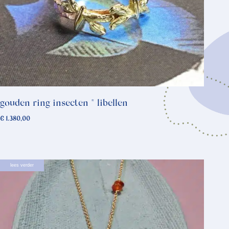
gouden ring insecten * libellen
€
1.380,00
lees verder