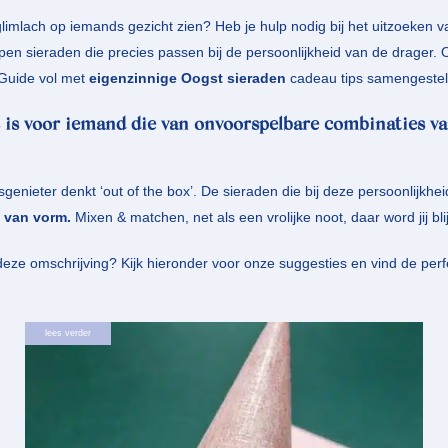
glimlach op iemands gezicht zien? Heb je hulp nodig bij het uitzoeken
pen sieraden die precies passen bij de persoonlijkheid van de drager. 
 Guide vol met
eigenzinnige Oogst sieraden
cadeau tips samengestel
 is voor iemand die van onvoorspelbare combinaties va
enieter denkt ‘out of the box’. De sieraden die bij deze persoonlijkhei
f van vorm.
Mixen & matchen, net als een vrolijke noot, daar word jij bli
deze omschrijving? Kijk hieronder voor onze suggesties en vind de per
lees verder