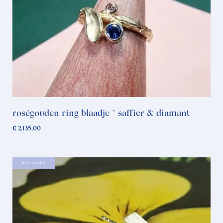
roségouden ring blaadje * saffier & diamant
€
2.135,00
lees verder