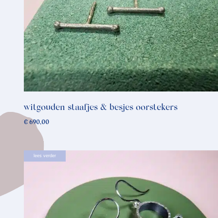
witgouden staafjes & besjes oorstekers
€
690,00
lees verder