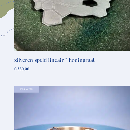
zilveren speld lineair * honingraat
€
530,00
lees verder