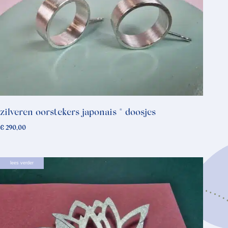
zilveren oorstekers japonais * doosjes
€
290,00
lees verder