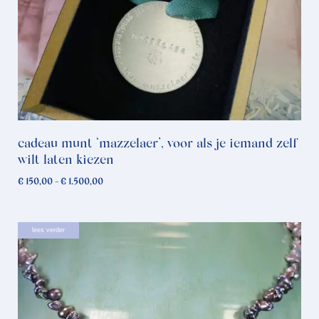
cadeau munt ‘mazzelaer’, voor als je iemand zelf
wilt laten kiezen
Prijsklasse:
€
150,00
-
€
1.500,00
€ 150,00
tot
€ 1.500,00
lees verder