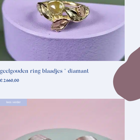
geelgouden ring blaadjes * diamant
€
2.660,00
lees verder