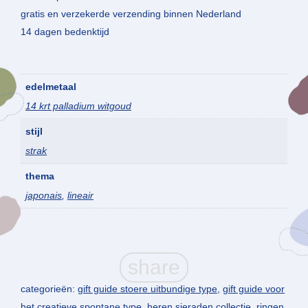
gratis en verzekerde verzending binnen Nederland
14 dagen bedenktijd
edelmetaal
14 krt palladium witgoud
stijl
strak
thema
japonais
,
lineair
categorieën:
gift guide stoere uitbundige type
,
gift guide voor
het creatieve spontane type
,
heren sieraden collectie
,
ringen
,