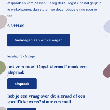
afspraak en kom passen! Of leg deze Oogst Original gelijk in
je winkelwagen, dan sturen we deze robuuste ring naar je
toe.
€
3.555,00
gouden
toevoegen aan winkelwagen
ring
japonais
*
levertijd: 3 - 5 dagen
lijnen
ook zo’n mooi Oogst sieraad? maak een
aantal
afspraak
afspraak
heb je een vraag over dit sieraad of een
specifieke wens? stuur een mail