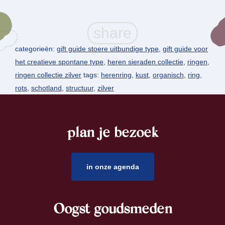
categorieën:
gift guide stoere uitbundige type
,
gift guide voor
het creatieve spontane type
,
heren sieraden collectie
,
ringen
,
ringen collectie zilver
tags:
herenring
,
kust
,
organisch
,
ring
,
rots
,
schotland
,
structuur
,
zilver
plan je bezoek
footer
in onze agenda
Oogst goudsmeden