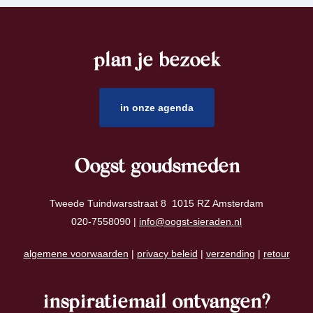
plan je bezoek
footer
in onze agenda
Oogst goudsmeden
Tweede Tuindwarsstraat 8 1015 RZ Amsterdam
020-7558090 |
info@oogst-sieraden.nl
algemene voorwaarden
|
privacy beleid
|
verzending
|
retour
inspiratiemail ontvangen?