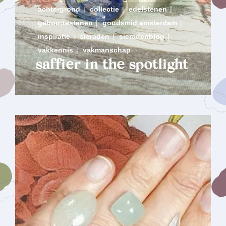
achtergrond
|
collectie
|
edelstenen
|
geboortestenen
|
goudsmid amsterdam
|
inspiratie
|
sieraden
|
sieradenblog
|
vakkennis
|
vakmanschap
saffier in the spotlight