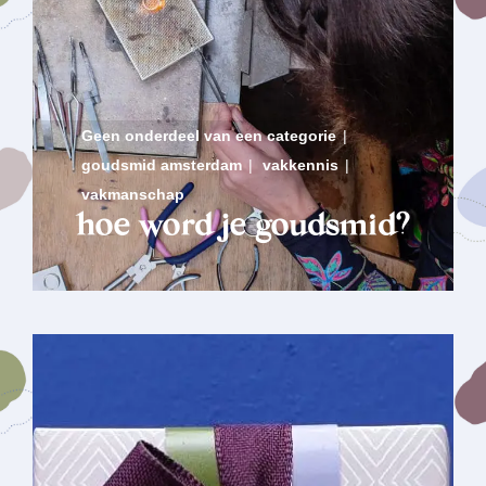
Geen onderdeel van een categorie
|
goudsmid amsterdam
|
vakkennis
|
vakmanschap
hoe word je goudsmid?