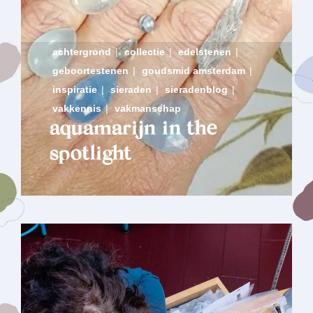
achtergrond
|
collectie
|
edelstenen
|
geboortestenen
|
goudsmid amsterdam
|
inspiratie
|
sieraden
|
sieradenblog
|
vakkennis
|
vakmanschap
aquamarijn in the
spotlight