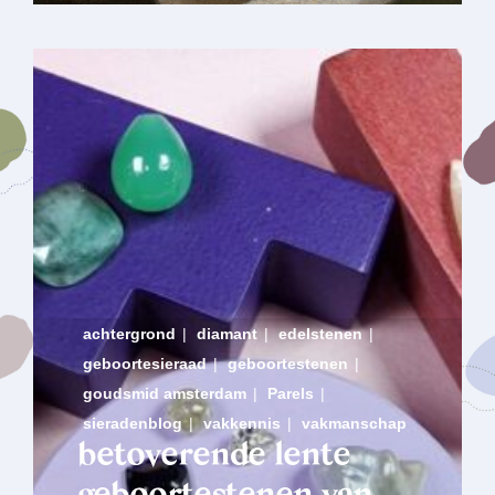
achtergrond
|
diamant
|
edelstenen
|
geboortesieraad
|
geboortestenen
|
goudsmid amsterdam
|
Parels
|
sieradenblog
|
vakkennis
|
vakmanschap
betoverende lente