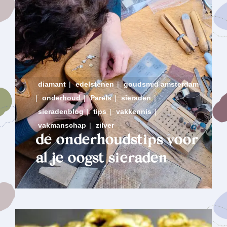
diamant
|
edelstenen
|
goudsmid amsterdam
|
onderhoud
|
Parels
|
sieraden
|
sieradenblog
|
tips
|
vakkennis
|
vakmanschap
|
zilver
dé onderhoudstips voor
al je oogst sieraden