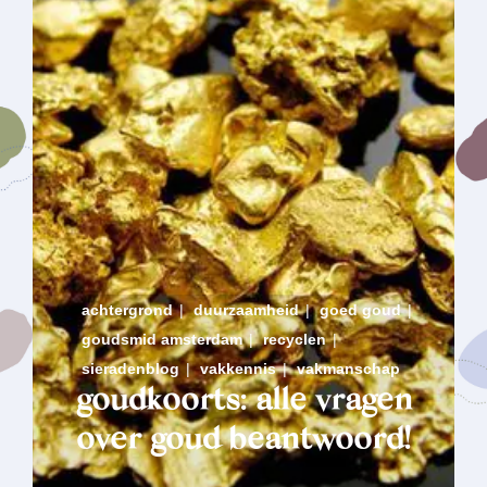
achtergrond
|
duurzaamheid
|
goed goud
|
goudsmid amsterdam
|
recyclen
|
sieradenblog
|
vakkennis
|
vakmanschap
goudkoorts: alle vragen
over goud beantwoord!