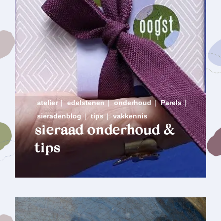
atelier
|
edelstenen
|
onderhoud
|
Parels
|
sieradenblog
|
tips
|
vakkennis
sieraad onderhoud &
tips