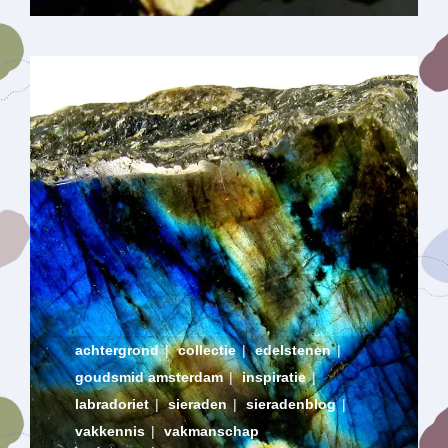
achtergrond
|
collectie
|
edelstenen
|
goudsmid amsterdam
|
inspiratie
|
labradoriet
|
sieraden
|
sieradenblog
|
vakkennis
|
vakmanschap