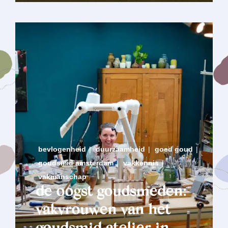
bevlogenheid
|
duurzaamheid
|
goed goud
|
goudsmid amsterdam
|
vakkennis
|
vakmanschap
de oogst goudsmeden:
vakvrouwen van hét