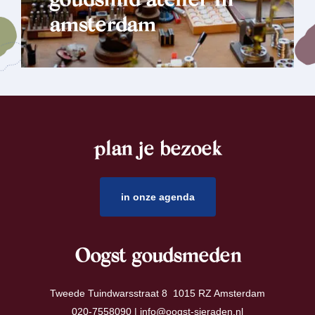
goudsmid atelier in
amsterdam
plan je bezoek
footer
in onze agenda
Oogst goudsmeden
Tweede Tuindwarsstraat 8 1015 RZ Amsterdam
020-7558090 |
info@oogst-sieraden.nl