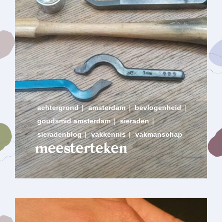
achtergrond
|
amsterdam
|
bevlogenheid
|
goudsmid amsterdam
|
sieraden
|
sieradenblog
|
vakkennis
|
vakmanschap
meesterteken