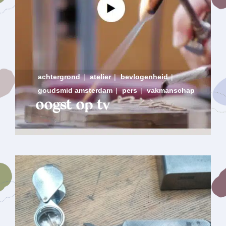
achtergrond
|
atelier
|
bevlogenheid
|
goudsmid amsterdam
|
pers
|
vakmanschap
oogst op tv