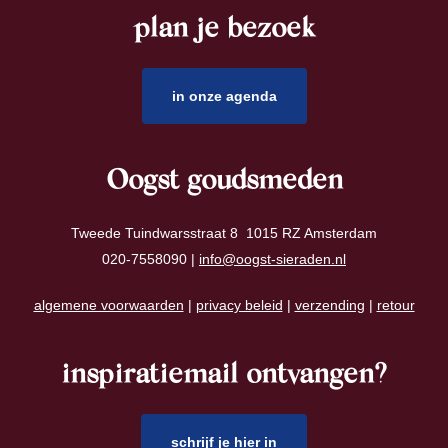
plan je bezoek
footer
in onze agenda
Oogst goudsmeden
Tweede Tuindwarsstraat 8 1015 RZ Amsterdam
020-7558090 |
info@oogst-sieraden.nl
algemene voorwaarden
|
privacy beleid
|
verzending
|
retour
inspiratiemail ontvangen?
schrijf je hier in