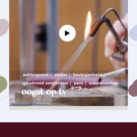
achtergrond
|
atelier
|
bevlogenheid
|
goudsmid amsterdam
|
pers
|
vakmanschap
oogst op tv