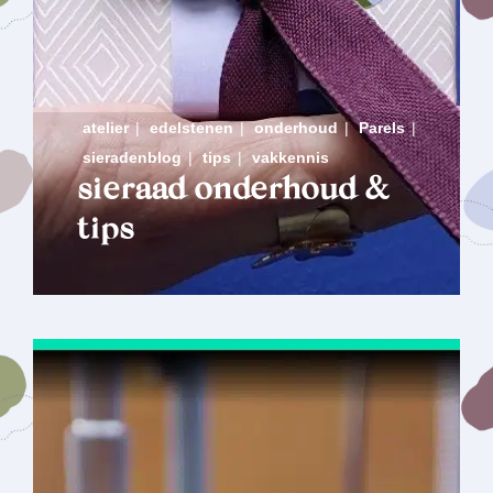
atelier
|
edelstenen
|
onderhoud
|
Parels
|
sieradenblog
|
tips
|
vakkennis
sieraad onderhoud &
tips