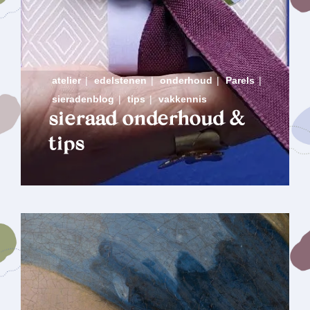
atelier
|
edelstenen
|
onderhoud
|
Parels
|
sieradenblog
|
tips
|
vakkennis
sieraad onderhoud &
tips