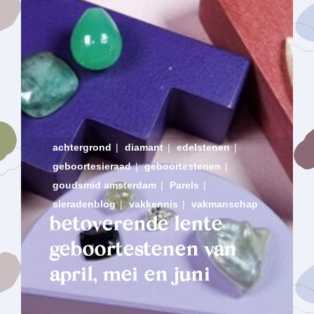
achtergrond
|
diamant
|
edelstenen
|
geboortesieraad
|
geboortestenen
|
goudsmid amsterdam
|
Parels
|
sieradenblog
|
vakkennis
|
vakmanschap
betoverende lente
geboortestenen van
april, mei en juni