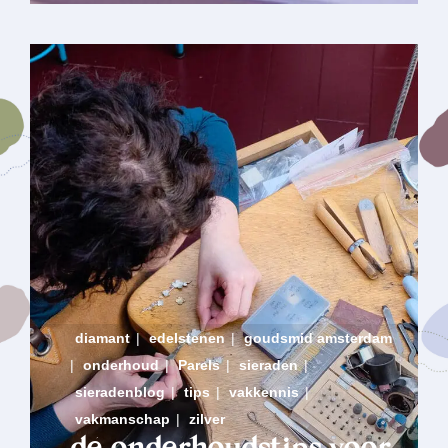
diamant
|
edelstenen
|
goudsmid amsterdam
|
onderhoud
|
Parels
|
sieraden
|
sieradenblog
|
tips
|
vakkennis
|
vakmanschap
|
zilver