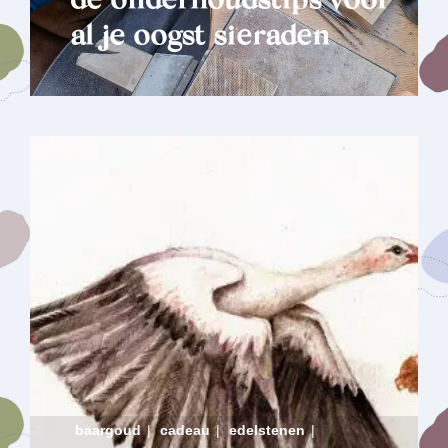
dé onderhoudstips voor
al je oogst sieraden
baargoud
|
cadeau
|
edelstenen
|