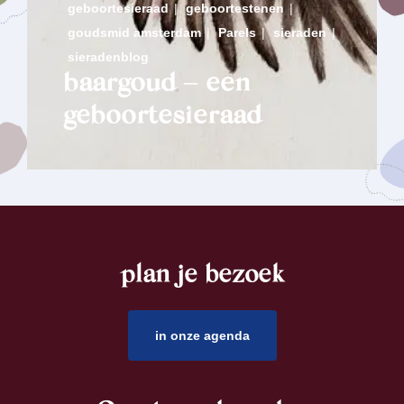
geboortesieraad
|
geboortestenen
|
goudsmid amsterdam
|
Parels
|
sieraden
|
sieradenblog
baargoud – een
geboortesieraad
plan je bezoek
footer
in onze agenda