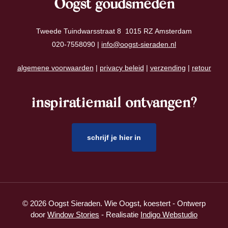
Oogst goudsmeden
Tweede Tuindwarsstraat 8 1015 RZ Amsterdam
020-7558090 |
info@oogst-sieraden.nl
algemene voorwaarden
|
privacy beleid
|
verzending
|
retour
inspiratiemail ontvangen?
schrijf je hier in
© 2026 Oogst Sieraden. Wie Oogst, koestert - Ontwerp
door
Window Stories
- Realisatie
Indigo Webstudio