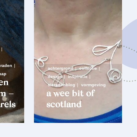
|
eraden
|
achtergrond
|
collectie
|
hap
design
|
inspiratie
|
en
sieradenblog
|
vormgeving
m –
a wee bit of
rels
scotland