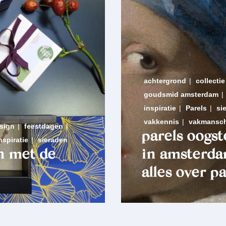
achtergrond
|
collectie
goudsmid amsterdam
|
inspiratie
|
Parels
|
si
vakkennis
|
vakmansc
sign
|
feestdagen
|
parels oogst
nspiratie
|
sieraden
n met de
in amsterda
alles over pa