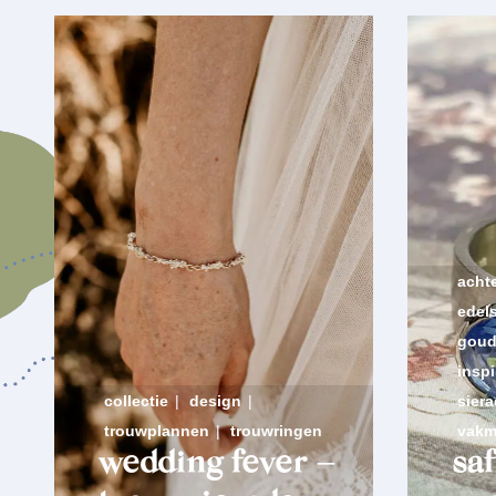
acht
edel
goud
inspi
collectie
|
design
|
sier
trouwplannen
|
trouwringen
vak
wedding fever
–
saf