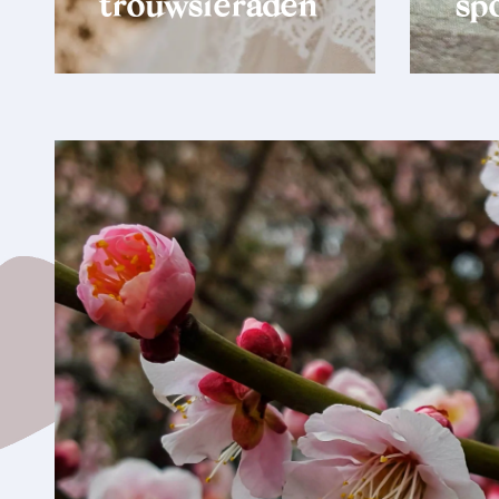
trouwsieraden
spo