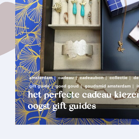
amsterdam
|
cadeau
|
cadeaubon
|
collectie
|
de
gift guide
|
goed goud
|
goudsmid amsterdam
|
i
hét perfecte cadeau kieze
oogst gift guides