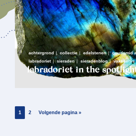
achtergrond
|
collectie
|
edelstenen
|
goudsmid 
labradoriet
|
sieraden
|
sieradenblog
|
vakkennis
labradoriet in the spotligh
Pagina
Pagina
Ga
1
2
Volgende pagina »
naar