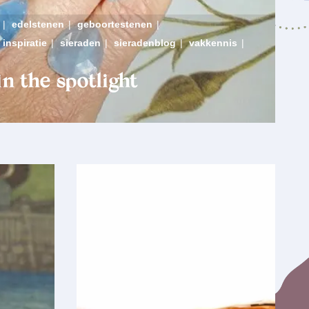
|
edelstenen
|
geboortestenen
|
inspiratie
|
sieraden
|
sieradenblog
|
vakkennis
|
n the spotlight