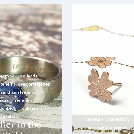
ergrond
|
collectie
|
stenen
|
geboortestenen
|
smid amsterdam
|
ratie
|
sieraden
|
adenblog
|
vakkennis
|
manschap
cadeau
|
cadeaubon
|
fier in the
inspiratie
|
sieraden
|