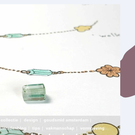
collectie
|
design
|
goudsmid amsterdam
|
sieradenblog
|
tips
|
vakmanschap
|
vormgeving