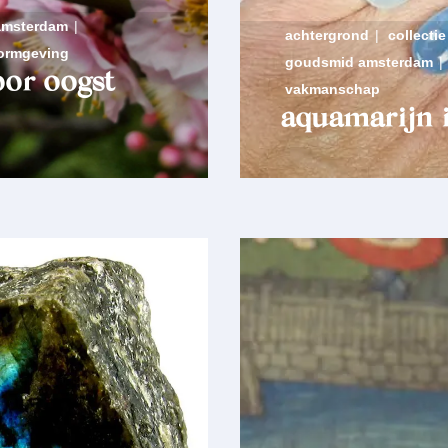
amsterdam
|
achtergrond
|
collectie
ormgeving
goudsmid amsterdam
|
oor oogst
vakmanschap
aquamarijn i