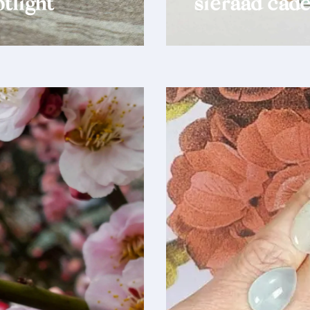
tlight
sieraad cade