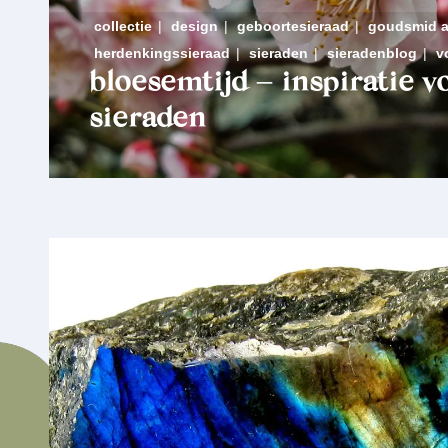
collectie
|
design
|
geboortesieraad
|
goudsmid 
herdenkingssieraad
|
sieraden
|
sieradenblog
|
v
bloesemtijd – inspiratie v
sieraden