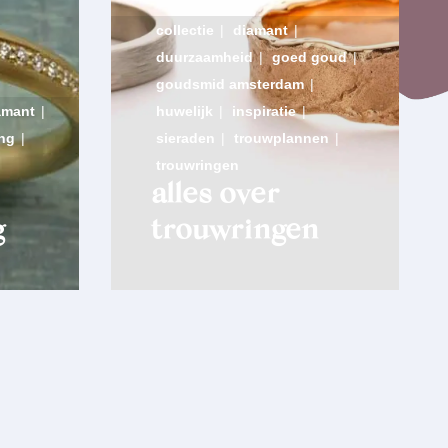
collectie
|
diamant
|
duurzaamheid
|
goed goud
|
goudsmid amsterdam
|
amant
|
huwelijk
|
inspiratie
|
ing
|
sieraden
|
trouwplannen
|
trouwringen
alles over
g
trouwringen