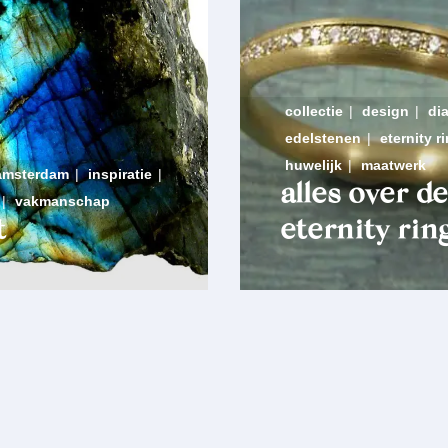
collectie
|
design
|
di
edelstenen
|
eternity r
huwelijk
|
maatwerk
amsterdam
|
inspiratie
|
alles over de
|
vakmanschap
t
eternity rin