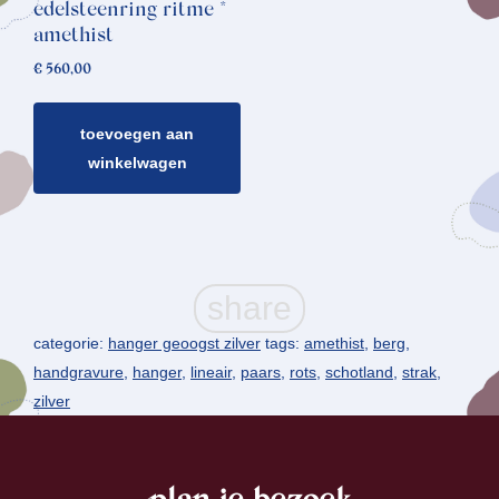
edelsteenring ritme *
amethist
€
560,00
toevoegen aan
winkelwagen
categorie:
hanger geoogst zilver
tags:
amethist
,
berg
,
handgravure
,
hanger
,
lineair
,
paars
,
rots
,
schotland
,
strak
,
zilver