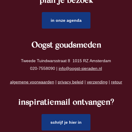
plan je bezoek
footer
in onze agenda
Oogst goudsmeden
Tweede Tuindwarsstraat 8 1015 RZ Amsterdam
020-7558090 |
info@oogst-sieraden.nl
algemene voorwaarden
|
privacy beleid
|
verzending
|
retour
inspiratiemail ontvangen?
schrijf je hier in