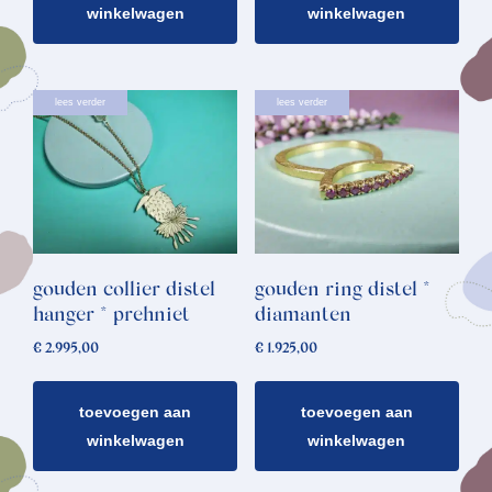
winkelwagen
winkelwagen
lees verder
lees verder
gouden collier distel
gouden ring distel *
hanger * prehniet
diamanten
€
2.995,00
€
1.925,00
toevoegen aan
toevoegen aan
winkelwagen
winkelwagen