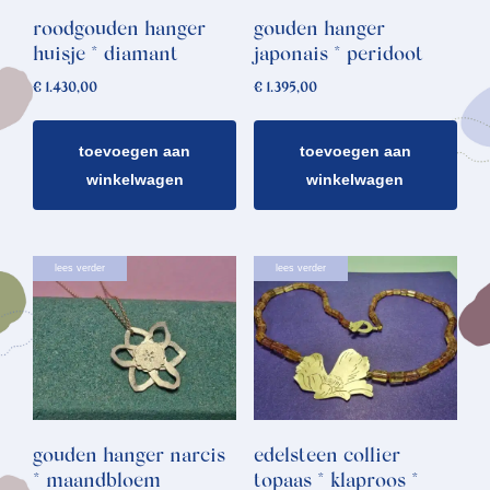
roodgouden hanger
gouden hanger
huisje * diamant
japonais * peridoot
€
1.430,00
€
1.395,00
toevoegen aan
toevoegen aan
winkelwagen
winkelwagen
lees verder
lees verder
gouden hanger narcis
edelsteen collier
* maandbloem
topaas * klaproos *