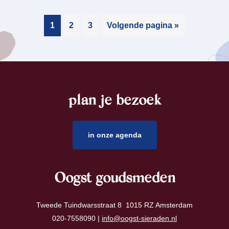
1
2
3
Volgende pagina »
plan je bezoek
footer
in onze agenda
Oogst goudsmeden
Tweede Tuindwarsstraat 8 1015 RZ Amsterdam
020-7558090 |
info@oogst-sieraden.nl