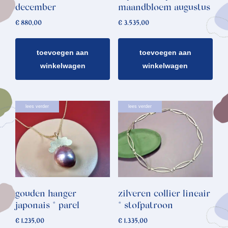
december
maandbloem augustus
€
880,00
€
3.535,00
toevoegen aan
toevoegen aan
winkelwagen
winkelwagen
lees verder
lees verder
gouden hanger
zilveren collier lineair
japonais * parel
* stofpatroon
€
1.235,00
€
1.335,00