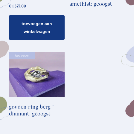
amethist: geoogst
€
1.375,00
toevoegen aan
winkelwagen
lees verder
gouden ring berg *
diamant: geoogst