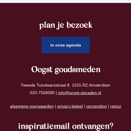
plan je bezoek
footer
in onze agenda
Oogst goudsmeden
Tweede Tuindwarsstraat 8 1015 RZ Amsterdam
020-7558090 |
info@oogst-sieraden.nl
algemene voorwaarden
|
privacy beleid
|
verzending
|
retour
inspiratiemail ontvangen?