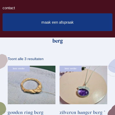
contact
maak een afspraak
berg
Gesorteerd
Toont alle 3 resultaten
op
lees verder
lees verder
nieuwste
gouden ring berg
zilveren hanger berg *