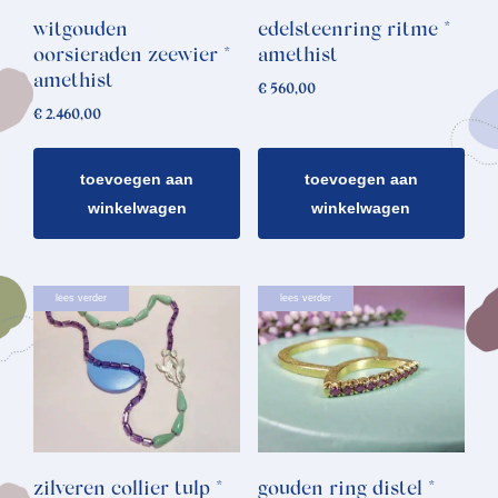
witgouden
edelsteenring ritme *
oorsieraden zeewier *
amethist
amethist
€
560,00
€
2.460,00
toevoegen aan
toevoegen aan
winkelwagen
winkelwagen
lees verder
lees verder
zilveren collier tulp *
gouden ring distel *