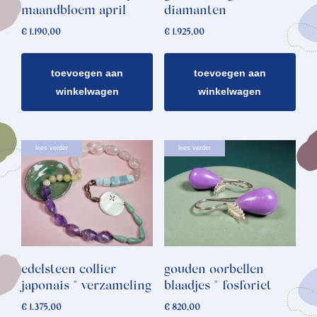
maandbloem april
diamanten
€
1.190,00
€
1.925,00
toevoegen aan
toevoegen aan
winkelwagen
winkelwagen
lees verder
lees verder
edelsteen collier
gouden oorbellen
japonais * verzameling
blaadjes * fosforiet
€
1.375,00
€
820,00