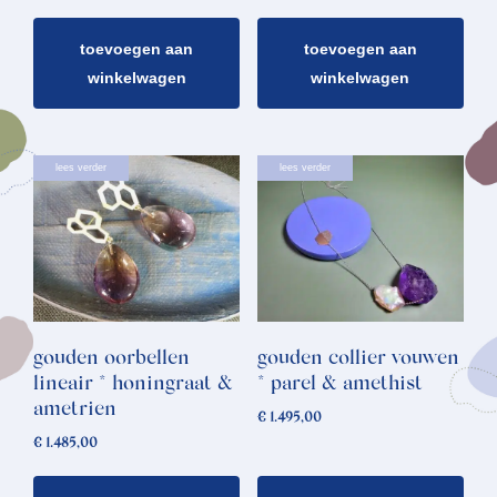
toevoegen aan
toevoegen aan
winkelwagen
winkelwagen
lees verder
lees verder
gouden oorbellen
gouden collier vouwen
lineair * honingraat &
* parel & amethist
ametrien
€
1.495,00
€
1.485,00