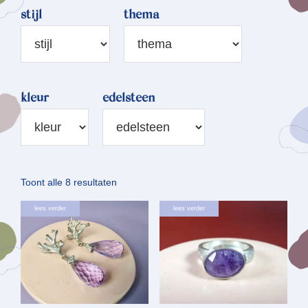
stijl
thema
kleur
edelsteen
Gesorteerd
Toont alle 8 resultaten
op
lees verder
lees verder
nieuwste