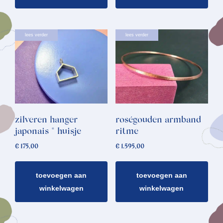
lees verder
lees verder
zilveren hanger
roségouden armband
japonais * huisje
ritme
€
175,00
€
1.595,00
toevoegen aan
toevoegen aan
winkelwagen
winkelwagen