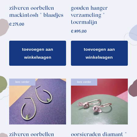
zilveren oorbellen
gouden hanger
mackintosh * blaadjes
verzameling *
toermalijn
€
275,00
€
895,00
toevoegen aan
toevoegen aan
winkelwagen
winkelwagen
lees verder
lees verder
zilveren oorbellen
oorsieraden diamant *