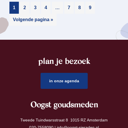
1
2
3
4
…
7
8
9
Volgende pagina »
plan je bezoek
footer
in onze agenda
Oogst goudsmeden
Tweede Tuindwarsstraat 8 1015 RZ Amsterdam
020-7558090 |
info@oogst-sieraden.nl