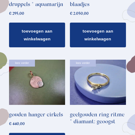
druppels * aquamarijn
blaadjes
€
295,00
€
2.050,00
toevoegen aan
toevoegen aan
winkelwagen
winkelwagen
lees verder
lees verder
gouden hanger cirkels
geelgouden ring ritme
* diamant: geoogst
€
440,00