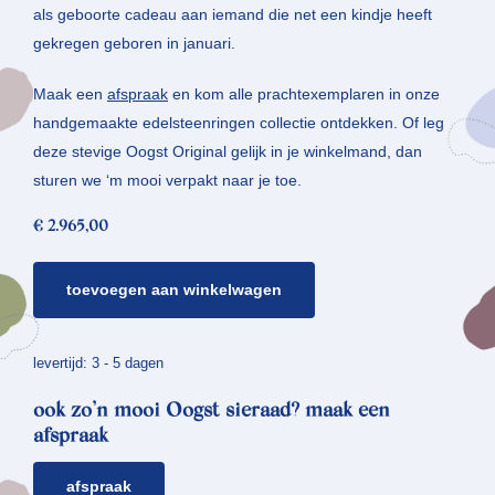
als geboorte cadeau aan iemand die net een kindje heeft
gekregen geboren in januari.
Maak een
afspraak
en kom alle prachtexemplaren in onze
handgemaakte edelsteenringen collectie ontdekken. Of leg
deze stevige Oogst Original gelijk in je winkelmand, dan
sturen we ‘m mooi verpakt naar je toe.
€
2.965,00
edelsteenring
toevoegen aan winkelwagen
rozenkwarts
*
ritme
levertijd: 3 - 5 dagen
aantal
ook zo’n mooi Oogst sieraad? maak een
afspraak
afspraak