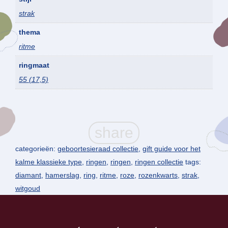
strak
thema
ritme
ringmaat
55 (17,5)
categorieën:
geboortesieraad collectie
,
gift guide voor het
kalme klassieke type
,
ringen
,
ringen
,
ringen collectie
tags:
diamant
,
hamerslag
,
ring
,
ritme
,
roze
,
rozenkwarts
,
strak
,
witgoud