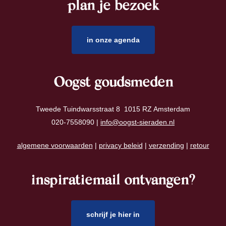
plan je bezoek
footer
in onze agenda
Oogst goudsmeden
Tweede Tuindwarsstraat 8 1015 RZ Amsterdam
020-7558090 |
info@oogst-sieraden.nl
algemene voorwaarden
|
privacy beleid
|
verzending
|
retour
inspiratiemail ontvangen?
schrijf je hier in