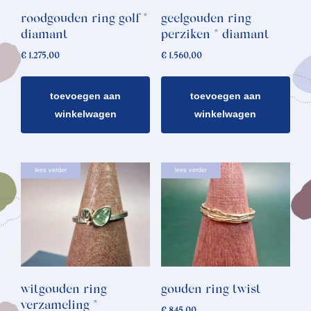
roodgouden ring golf *
geelgouden ring
diamant
perziken * diamant
€
1.275,00
€
1.560,00
toevoegen aan
toevoegen aan
winkelwagen
winkelwagen
lees verder
lees verder
witgouden ring
gouden ring twist
verzameling *
€
845,00