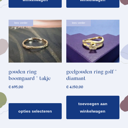
Dit
lees verder
lees verder
product
heeft
meerdere
variaties.
Deze
optie
gouden ring
geelgouden ring golf *
kan
boomgaard * takje
diamant
gekozen
€
695,00
€
4.150,00
worden
op
toevoegen aan
de
opties selecteren
winkelwagen
productpagina