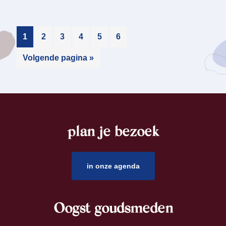
1
2
3
4
5
6
Volgende pagina »
plan je bezoek
footer
in onze agenda
Oogst goudsmeden