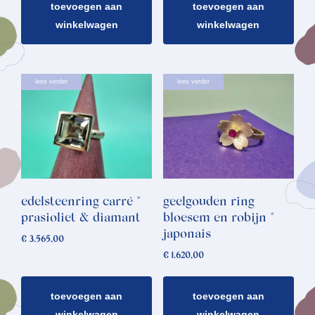
toevoegen aan
toevoegen aan
winkelwagen
winkelwagen
lees verder
lees verder
edelsteenring carré *
geelgouden ring
prasioliet & diamant
bloesem en robijn *
japonais
€
3.565,00
€
1.620,00
toevoegen aan
toevoegen aan
winkelwagen
winkelwagen