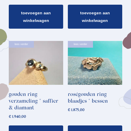
toevoegen aan
toevoegen aan
winkelwagen
winkelwagen
lees verder
lees verder
gouden ring
roségouden ring
verzameling * saffier
blaadjes * bessen
& diamant
€
1.875,00
€
1.940,00