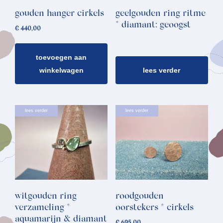
gouden hanger cirkels
geelgouden ring ritme
* diamant: geoogst
€
440,00
toevoegen aan
winkelwagen
lees verder
lees verder
lees verder
witgouden ring
roodgouden
verzameling *
oorstekers * cirkels
aquamarijn & diamant
€
695,00