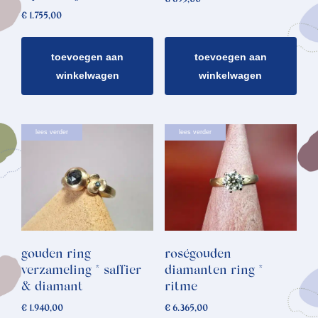
€
1.755,00
toevoegen aan
toevoegen aan
winkelwagen
winkelwagen
lees verder
lees verder
gouden ring
roségouden
verzameling * saffier
diamanten ring *
& diamant
ritme
€
1.940,00
€
6.365,00