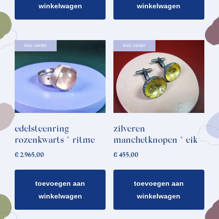
winkelwagen
winkelwagen
lees verder
lees verder
edelsteenring
zilveren
rozenkwarts * ritme
manchetknopen * eik
€
2.965,00
€
455,00
toevoegen aan
toevoegen aan
winkelwagen
winkelwagen