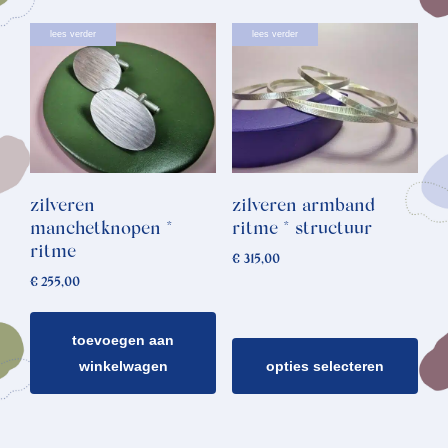
Dit
lees verder
lees verder
product
heeft
meerdere
variaties.
Deze
optie
zilveren
zilveren armband
kan
manchetknopen *
ritme * structuur
gekozen
ritme
€
315,00
worden
€
255,00
op
de
toevoegen aan
productpagina
winkelwagen
opties selecteren