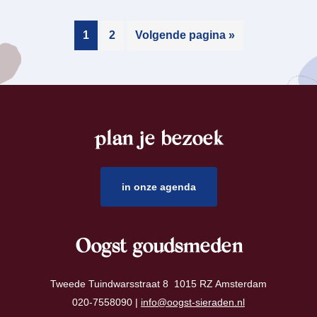
1
2
Volgende pagina »
plan je bezoek
footer
in onze agenda
Oogst goudsmeden
Tweede Tuindwarsstraat 8 1015 RZ Amsterdam
020-7558090 |
info@oogst-sieraden.nl