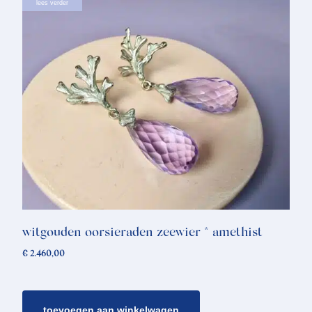
lees verder
witgouden oorsieraden zeewier * amethist
€
2.460,00
toevoegen aan winkelwagen