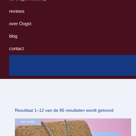
reviews
over Oogst
blog
contact
Gesorteerd
Resultaat 1–12 van de 86 resultaten wordt getoond
op
lees verder
nieuwste