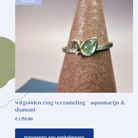
lees verder
witgouden ring verzameling * aquamarijn &
diamant
€
1.755,00
toevoegen aan winkelwagen