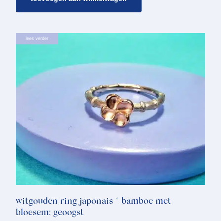
lees verder
witgouden ring japonais * bamboe met
bloesem: geoogst