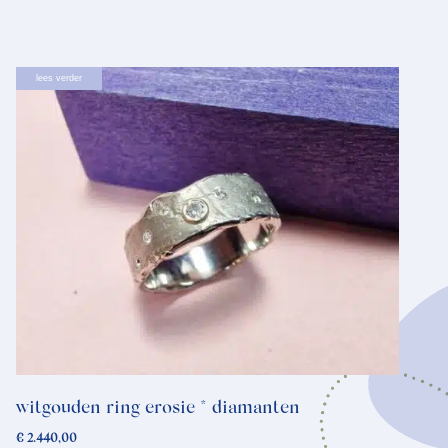
lees verder
witgouden ring erosie * diamanten
€
2.440,00