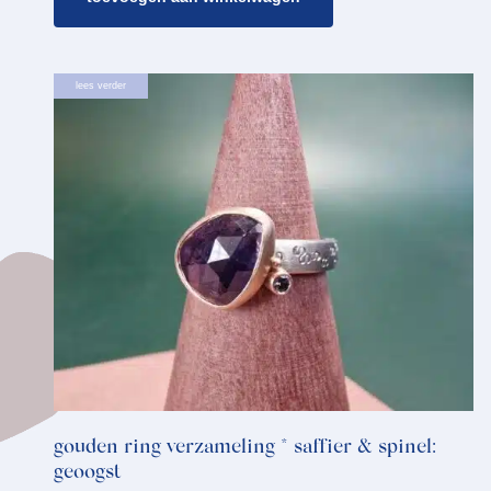
lees verder
gouden ring verzameling * saffier & spinel:
geoogst