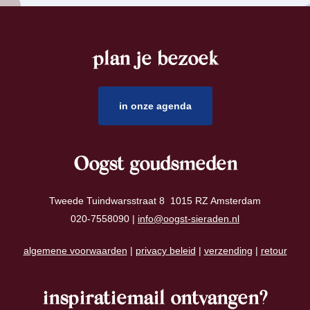
plan je bezoek
footer
in onze agenda
Oogst goudsmeden
Tweede Tuindwarsstraat 8 1015 RZ Amsterdam
020-7558090 |
info@oogst-sieraden.nl
algemene voorwaarden
|
privacy beleid
|
verzending
|
retour
inspiratiemail ontvangen?