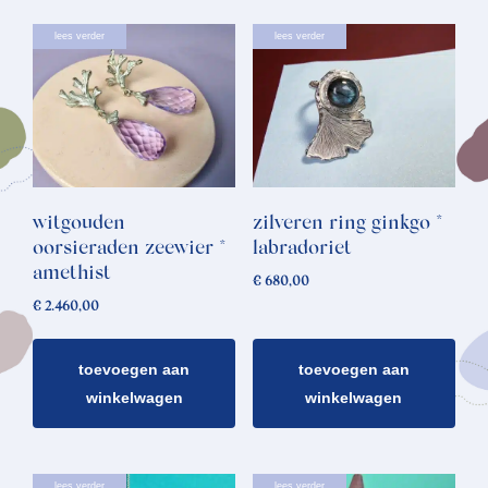
lees verder
lees verder
witgouden
zilveren ring ginkgo *
oorsieraden zeewier *
labradoriet
amethist
€
680,00
€
2.460,00
toevoegen aan
toevoegen aan
winkelwagen
winkelwagen
lees verder
lees verder