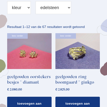
Gesorteerd
Resultaat 1–12 van de 67 resultaten wordt getoond
op
lees verder
lees verder
nieuwste
geelgouden oorstekers
geelgouden ring
besjes * diamant
boomgaard * ginkgo
€
2.080,00
€
2.825,00
toevoegen aan
toevoegen aan