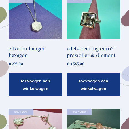
zilveren hanger
edelsteenring carré *
hexagon
prasioliet & diamant
€
295,00
€
3.565,00
toevoegen aan
toevoegen aan
winkelwagen
winkelwagen
lees verder
lees verder