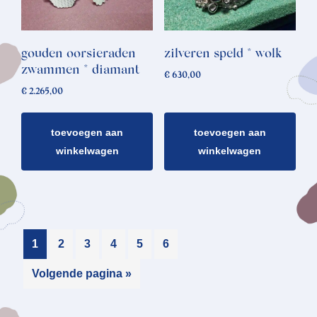
gouden oorsieraden
zilveren speld * wolk
zwammen * diamant
€
630,00
€
2.265,00
toevoegen aan
toevoegen aan
winkelwagen
winkelwagen
1
2
3
4
5
6
Volgende pagina »