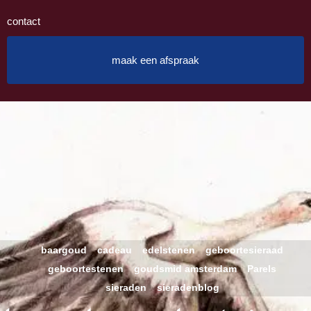
contact
maak een afspraak
baargoud
cadeau
edelstenen
geboortesieraad
geboortestenen
goudsmid amsterdam
Parels
sieraden
sieradenblog