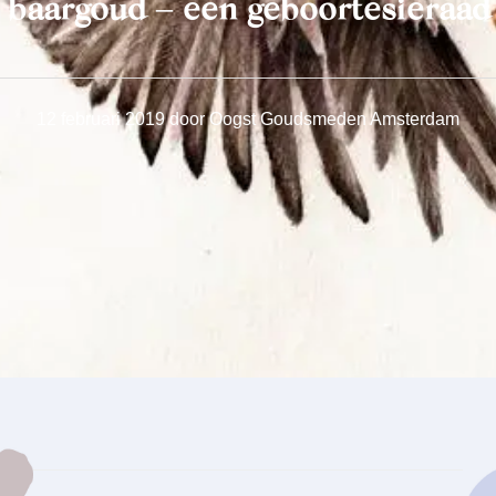
baargoud – een geboortesieraad
12 februari 2019
door
Oogst Goudsmeden Amsterdam