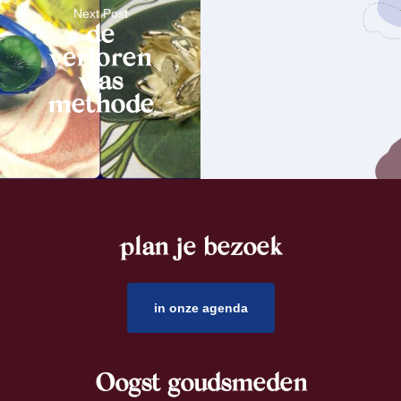
Next Post
de
verloren
was
methode
plan je bezoek
footer
in onze agenda
Oogst goudsmeden