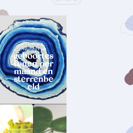
Previous Post
geboortes
tenen per
maand en
sterrenbe
eld