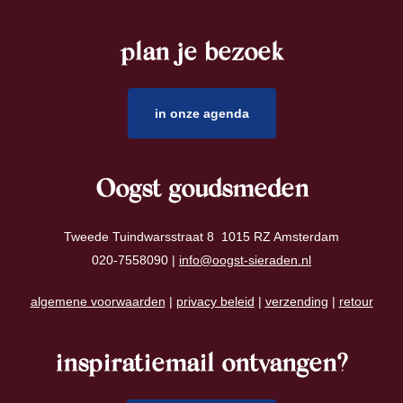
plan je bezoek
footer
in onze agenda
Oogst goudsmeden
Tweede Tuindwarsstraat 8 1015 RZ Amsterdam
020-7558090 |
info@oogst-sieraden.nl
algemene voorwaarden
|
privacy beleid
|
verzending
|
retour
inspiratiemail ontvangen?