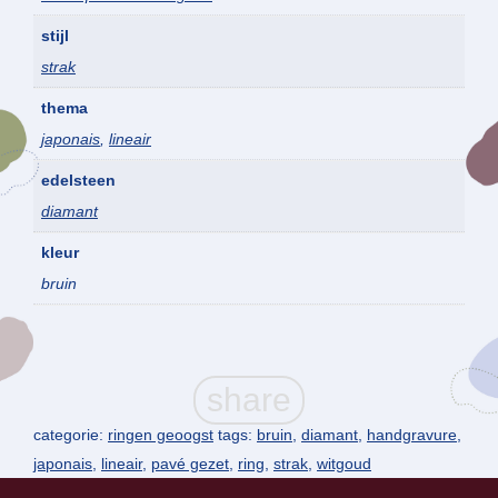
stijl
strak
thema
japonais
,
lineair
edelsteen
diamant
kleur
bruin
categorie:
ringen geoogst
tags:
bruin
,
diamant
,
handgravure
,
japonais
,
lineair
,
pavé gezet
,
ring
,
strak
,
witgoud