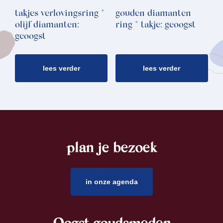
takjes verlovingsring *
gouden diamanten
olijf diamanten:
ring * takje: geoogst
geoogst
lees verder
lees verder
plan je bezoek
footer
in onze agenda