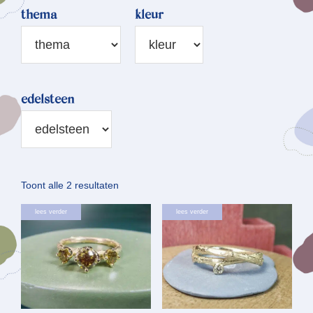
thema
kleur
edelsteen
Gesorteerd
Toont alle 2 resultaten
op
lees verder
lees verder
nieuwste