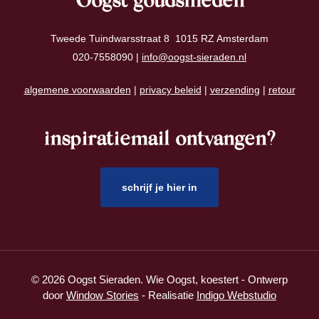
Oogst goudsmeden
Tweede Tuindwarsstraat 8 1015 RZ Amsterdam
020-7558090 |
info@oogst-sieraden.nl
algemene voorwaarden
|
privacy beleid
|
verzending
|
retour
inspiratiemail ontvangen?
schrijf je hier in
© 2026 Oogst Sieraden. Wie Oogst, koestert - Ontwerp
door
Window Stories
- Realisatie
Indigo Webstudio