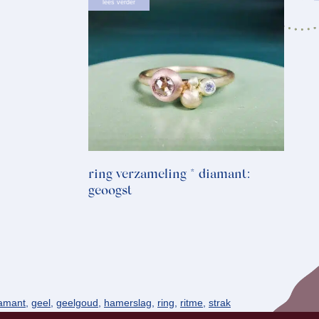
lees verder
ring verzameling * diamant:
geoogst
amant
,
geel
,
geelgoud
,
hamerslag
,
ring
,
ritme
,
strak