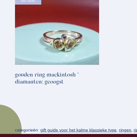
lees verder
gouden ring mackintosh *
diamanten: geoogst
categorieën:
gift guide voor het kalme klassieke type
,
ringen
,
r