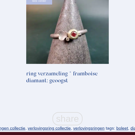
lees verder
ring verzameling * framboise
diamant: geoogst
ingen collectie
,
verlovingsring collectie
,
verlovingsringen
tags:
boleet
,
di