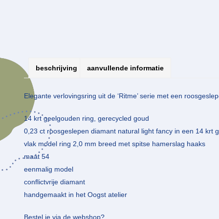
beschrijving
aanvullende informatie
Elegante verlovingsring uit de ‘Ritme’ serie met een roosgeslep
14 krt geelgouden ring, gerecycled goud
0,23 ct roosgeslepen diamant natural light fancy in een 14 krt 
vlak model ring 2,0 mm breed met spitse hamerslag haaks
maat 54
eenmalig model
conflictvrije diamant
handgemaakt in het Oogst atelier
Bestel je via de webshop?