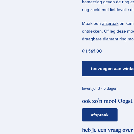
hamerslag geven de ring ee
ring zoekt met liefdevolle de
Maak een
afspraak
en kom 
ontdekken. Of leg deze mod
draagbare diamant ring moo
€
1.565,00
verlovingsring
toevoegen aan wink
boleet
*
diamant
levertijd: 3 - 5 dagen
aantal
ook zo’n mooi Oogst 
afspraak
heb je een vraag over