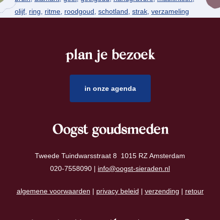
olijf
,
ring
,
ritme
,
roodgoud
,
schotland
,
strak
,
verzameling
plan je bezoek
footer
in onze agenda
Oogst goudsmeden
Tweede Tuindwarsstraat 8 1015 RZ Amsterdam
020-7558090 |
info@oogst-sieraden.nl
algemene voorwaarden
|
privacy beleid
|
verzending
|
retour