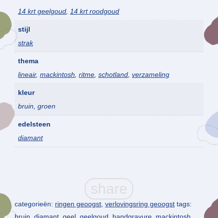
14 krt geelgoud
,
14 krt roodgoud
stijl
strak
thema
lineair
,
mackintosh
,
ritme
,
schotland
,
verzameling
kleur
bruin, groen
edelsteen
diamant
categorieën:
ringen geoogst
,
verlovingsring geoogst
tags:
bruin
,
diamant
,
geel
,
geelgoud
,
handgravure
,
mackintosh
,