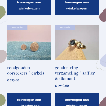
toevoegen aan
toevoegen aan
winkelwagen
winkelwagen
lees verder
lees verder
roodgouden
gouden ring
oorstekers * cirkels
verzameling * saffier
& diamant
€
695,00
€
1.940,00
toevoegen aan
toevoegen aan
winkelwagen
winkelwagen