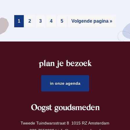
1
2
3
4
5
Volgende pagina »
plan je bezoek
footer
in onze agenda
Oogst goudsmeden
Tweede Tuindwarsstraat 8 1015 RZ Amsterdam