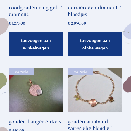
roodgouden ring golf *
oorsieraden diamant *
diamant
blaadjes
€
1.275,00
€
2.050,00
toevoegen aan
toevoegen aan
winkelwagen
winkelwagen
lees verder
lees verder
gouden hanger cirkels
gouden armband
waterlelie blaadje *
€
440,00