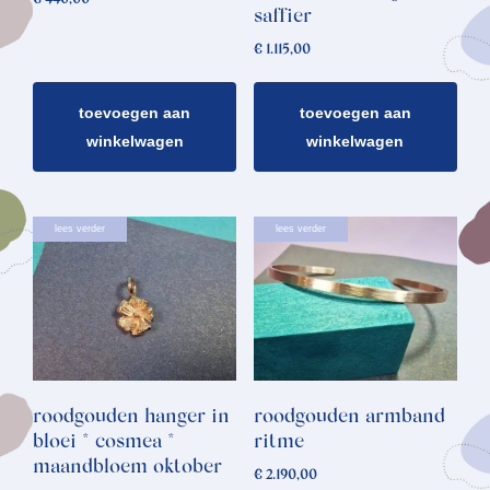
saffier
€
1.115,00
toevoegen aan
toevoegen aan
winkelwagen
winkelwagen
lees verder
lees verder
roodgouden hanger in
roodgouden armband
bloei * cosmea *
ritme
maandbloem oktober
€
2.190,00