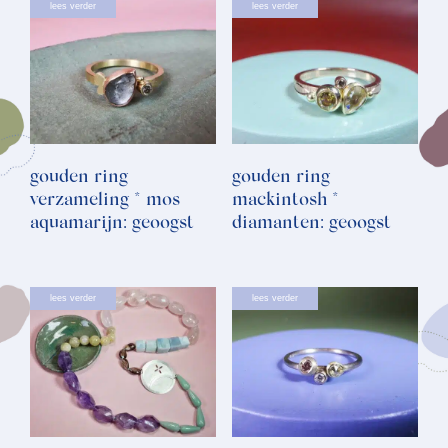
lees verder
lees verder
gouden ring
gouden ring
verzameling * mos
mackintosh *
aquamarijn: geoogst
diamanten: geoogst
lees verder
lees verder