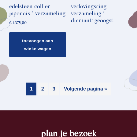
edelsteen collier
verlovingsring
japonais * verzameling
verzameling *
diamant: geoogst
€
1.375,00
toevoegen aan
winkelwagen
1
2
3
Volgende pagina »
plan je bezoek
footer