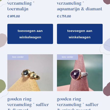
verzameling *
verzameling *
toermalijn
aquamarijn & diamant
€
895,00
€
1.755,00
toevoegen aan
toevoegen aan
winkelwagen
winkelwagen
lees verder
lees verder
gouden ring
gouden ring
verzameling * saffier
verzameling * saffier