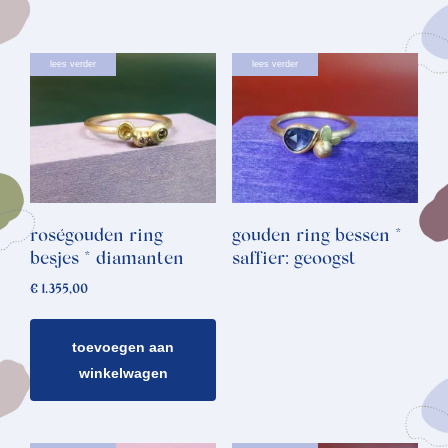
lees verder
lees verder
roségouden ring
gouden ring bessen *
besjes * diamanten
saffier: geoogst
€
1.355,00
toevoegen aan
winkelwagen