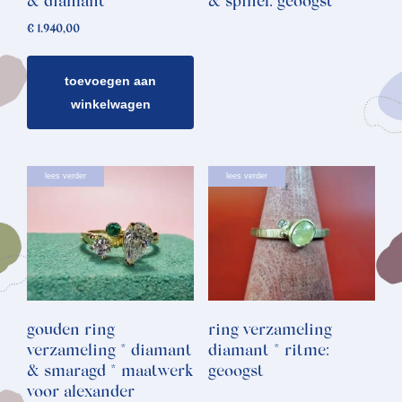
& diamant
& spinel: geoogst
€
1.940,00
toevoegen aan
winkelwagen
lees verder
lees verder
gouden ring
ring verzameling
verzameling * diamant
diamant * ritme:
& smaragd * maatwerk
geoogst
voor alexander