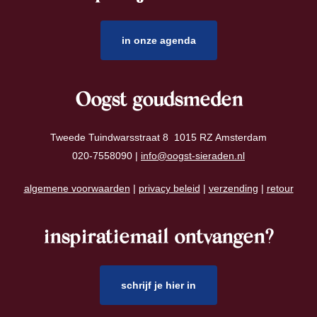
in onze agenda
Oogst goudsmeden
Tweede Tuindwarsstraat 8 1015 RZ Amsterdam
020-7558090 |
info@oogst-sieraden.nl
algemene voorwaarden
|
privacy beleid
|
verzending
|
retour
inspiratiemail ontvangen?
schrijf je hier in