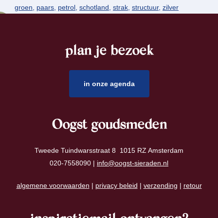
groen
,
paars
,
petrol
,
schotland
,
strak
,
structuur
,
zilver
plan je bezoek
footer
in onze agenda
Oogst goudsmeden
Tweede Tuindwarsstraat 8 1015 RZ Amsterdam
020-7558090 |
info@oogst-sieraden.nl
algemene voorwaarden
|
privacy beleid
|
verzending
|
retour