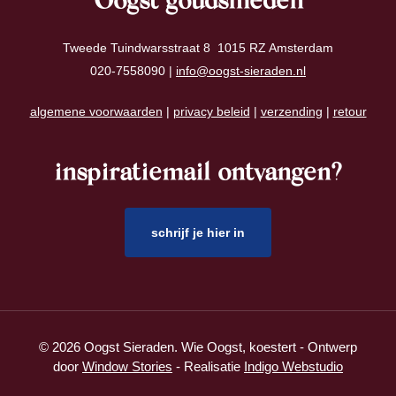
Oogst goudsmeden
Tweede Tuindwarsstraat 8 1015 RZ Amsterdam
020-7558090 |
info@oogst-sieraden.nl
algemene voorwaarden
|
privacy beleid
|
verzending
|
retour
inspiratiemail ontvangen?
schrijf je hier in
© 2026 Oogst Sieraden. Wie Oogst, koestert - Ontwerp
door
Window Stories
- Realisatie
Indigo Webstudio