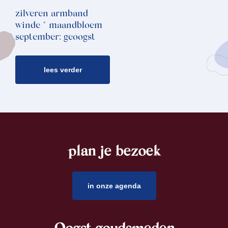
zilveren armband
winde * maandbloem
september: geoogst
lees verder
plan je bezoek
footer
in onze agenda