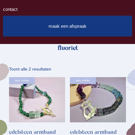
contact
maak een afspraak
fluoriet
Gesorteerd
Toont alle 2 resultaten
op
lees verder
lees verder
nieuwste
edelsteen armband
edelsteen armband