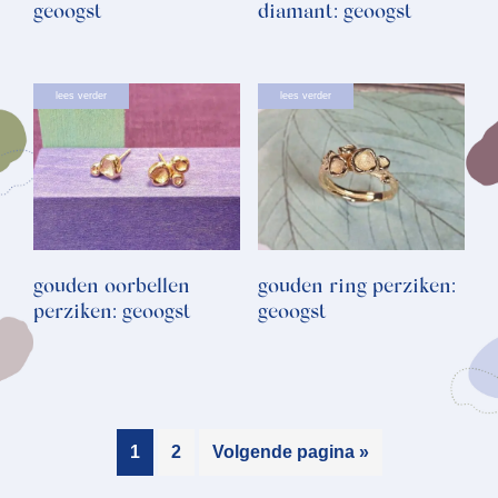
geoogst
diamant: geoogst
lees verder
lees verder
gouden oorbellen
gouden ring perziken:
perziken: geoogst
geoogst
1
2
Volgende pagina »