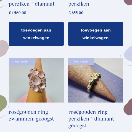
perziken * diamant
perziken
€
1.560,00
€
855,00
toevoegen aan
toevoegen aan
winkelwagen
winkelwagen
lees verder
lees verder
roségouden ring
roségouden ring
zwammen: geoogst
perziken * diamant:
geoogst