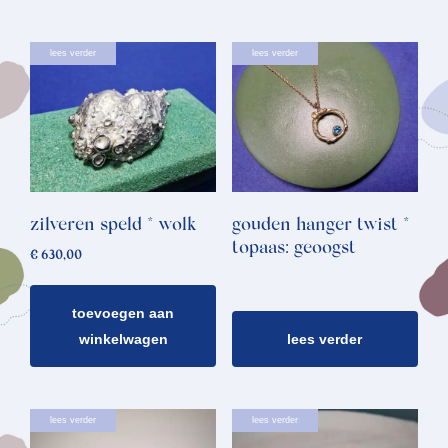
lees verder
lees verder
zilveren speld * wolk
gouden hanger twist *
topaas: geoogst
€
630,00
toevoegen aan
winkelwagen
lees verder
lees verder
lees verder