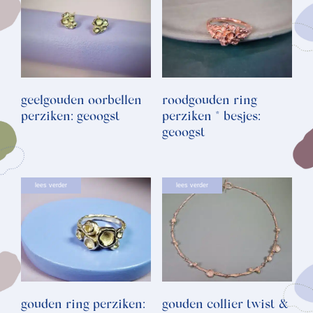
geelgouden oorbellen
roodgouden ring
perziken: geoogst
perziken * besjes:
geoogst
lees verder
lees verder
gouden ring perziken:
gouden collier twist &