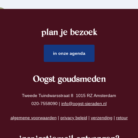
plan je bezoek
footer
in onze agenda
Oogst goudsmeden
Tweede Tuindwarsstraat 8 1015 RZ Amsterdam
020-7558090 |
info@oogst-sieraden.nl
algemene voorwaarden
|
privacy beleid
|
verzending
|
retour