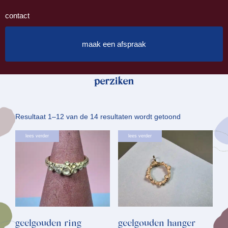
contact
maak een afspraak
perziken
Gesorteerd
Resultaat 1–12 van de 14 resultaten wordt getoond
op
lees verder
lees verder
nieuwste
geelgouden ring
geelgouden hanger