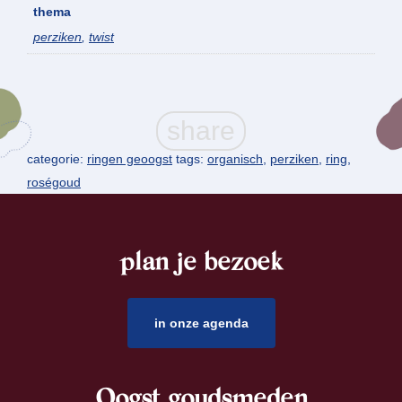
thema
perziken
,
twist
categorie:
ringen geoogst
tags:
organisch
,
perziken
,
ring
,
roségoud
plan je bezoek
footer
in onze agenda
Oogst goudsmeden