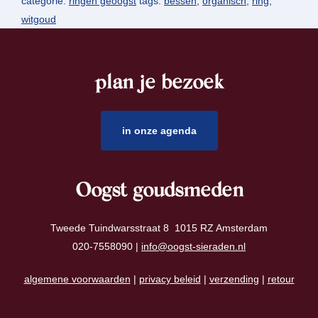
categorie:
ringen geoogst
tags:
bessen
,
organisch
,
ring
,
witgoud
plan je bezoek
footer
in onze agenda
Oogst goudsmeden
Tweede Tuindwarsstraat 8 1015 RZ Amsterdam
020-7558090 |
info@oogst-sieraden.nl
algemene voorwaarden
|
privacy beleid
|
verzending
|
retour