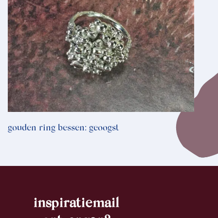
gouden ring bessen: geoogst
inspiratiemail