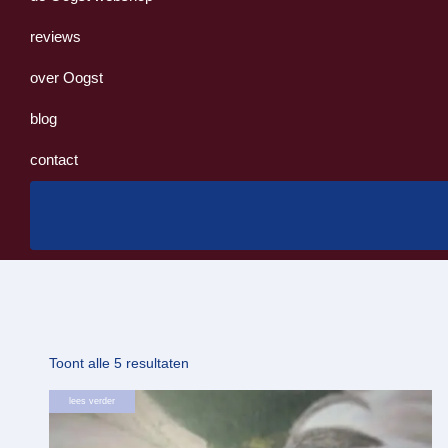
reviews
over Oogst
blog
contact
Gesorteerd
Toont alle 5 resultaten
op
lees verder
nieuwste