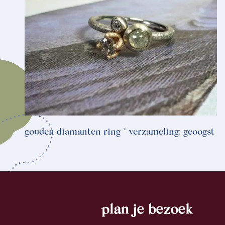
gouden diamanten ring * verzameling: geoogst
plan je bezoek
footer