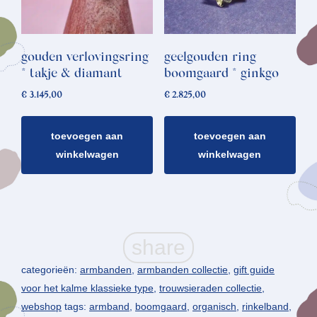
gouden verlovingsring
geelgouden ring
* takje & diamant
boomgaard * ginkgo
€
3.145,00
€
2.825,00
toevoegen aan
toevoegen aan
winkelwagen
winkelwagen
categorieën:
armbanden
,
armbanden collectie
,
gift guide
voor het kalme klassieke type
,
trouwsieraden collectie
,
webshop
tags:
armband
,
boomgaard
,
organisch
,
rinkelband
,