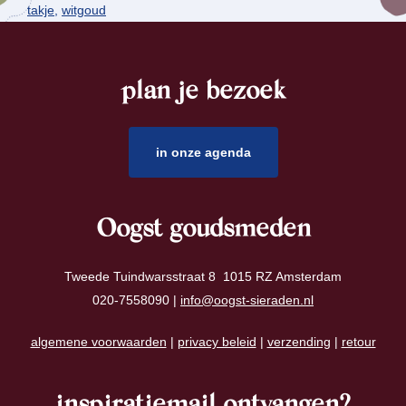
takje
,
witgoud
plan je bezoek
footer
in onze agenda
Oogst goudsmeden
Tweede Tuindwarsstraat 8 1015 RZ Amsterdam
020-7558090 |
info@oogst-sieraden.nl
algemene voorwaarden
|
privacy beleid
|
verzending
|
retour